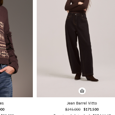
es
Jean Barrel Vitto
000
$245.000
$171.500