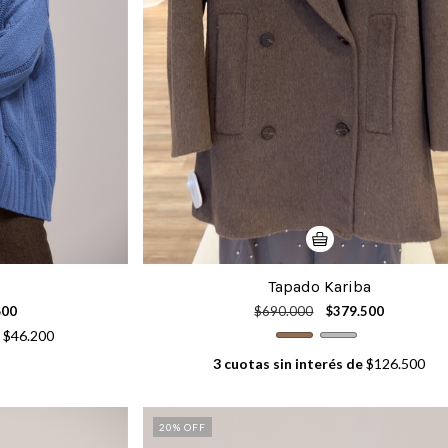
Tapado Kariba
600
$690.000
$379.500
e
$46.200
3
cuotas sin interés de
$126.500
20
% OFF