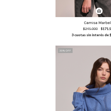
Camisa Marbel
$245.000
$171.
3
cuotas sin interés de
30
% OFF