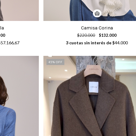
la
Camisa Corina
500
$220.000
$132.000
$57.166,67
3
cuotas sin interés de
$44.000
45
% OFF