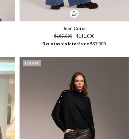
Jean Coria
$185.000
$111.000
3
cuotas sin interés de
$37.000
30
% OFF