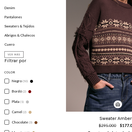
Denim
Pantalones
Sweaters & Tejidos
Abrigos & Chalecos
Cuero
VER MÁS
Filtrar por
COLOR
Negro
(50)
Bordó
(2)
Plata
(1)
Camel
(2)
Sweater Amber
Chocolate
(3)
$295.000
$177.