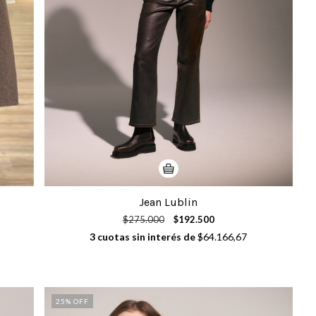
Jean Lublin
$275.000
$192.500
3
cuotas sin interés de
$64.166,67
25
% OFF