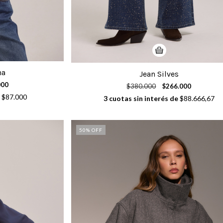
na
Jean Silves
000
$380.000
$266.000
e
$87.000
3
cuotas sin interés de
$88.666,67
50
% OFF