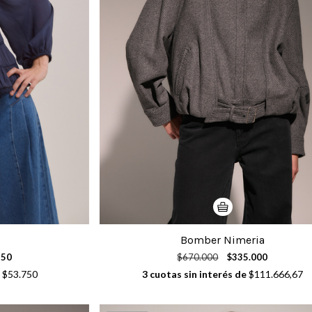
Bomber Nimeria
250
$670.000
$335.000
e
$53.750
3
cuotas sin interés de
$111.666,67