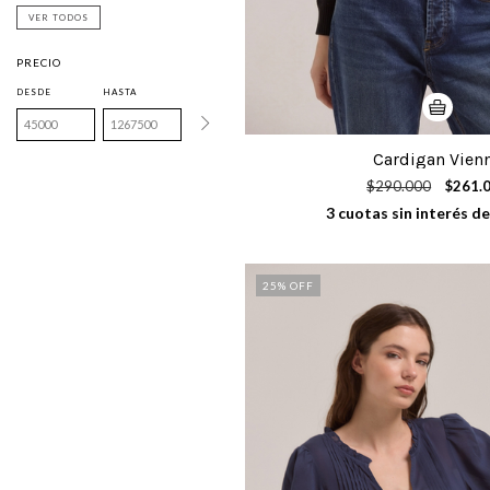
VER TODOS
PRECIO
DESDE
HASTA
Cardigan Vien
$290.000
$261.
3
cuotas sin interés d
25
% OFF