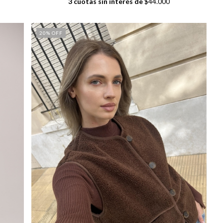
3
cuotas sin interés de
$44.000
20
% OFF