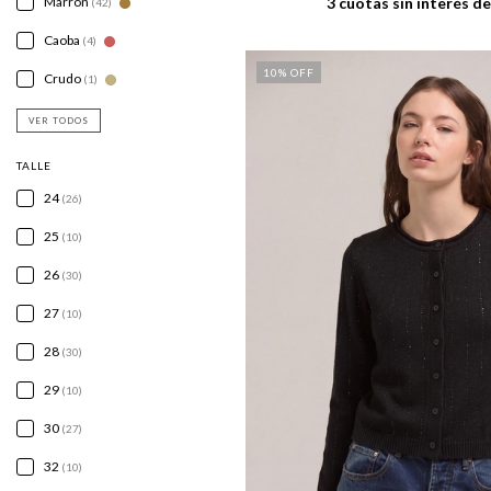
Marrón
3
cuotas sin interés d
(42)
Caoba
(4)
10
% OFF
Crudo
(1)
VER TODOS
TALLE
24
(26)
25
(10)
26
(30)
27
(10)
28
(30)
29
(10)
30
(27)
32
(10)