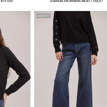
e
$59.000
3
cuotas sin interés de
$57.166,67
30
% OFF