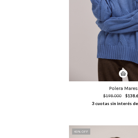
Polera Mares
$198.000
$138.
3
cuotas sin interés d
40
% OFF