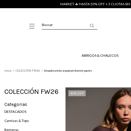
MARKET 🔥 HASTA 50% OFF + 3 CUOTAS SIN 
ABRIGOS & CHALECOS
Inicio
/
COLECCIÓN FW26
/
breadcrumbs.especial-denim-pants
COLECCIÓN FW26
40
% OFF
Categorias
DESTACADOS
Camisas & Tops
Remeras