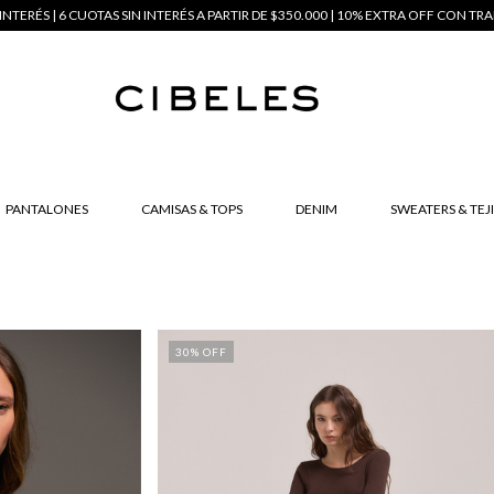
INTERÉS | 6 CUOTAS SIN INTERÉS A PARTIR DE $350.000 | 10% EXTRA OFF CON TRA
PANTALONES
CAMISAS & TOPS
DENIM
SWEATERS & TEJ
30
% OFF