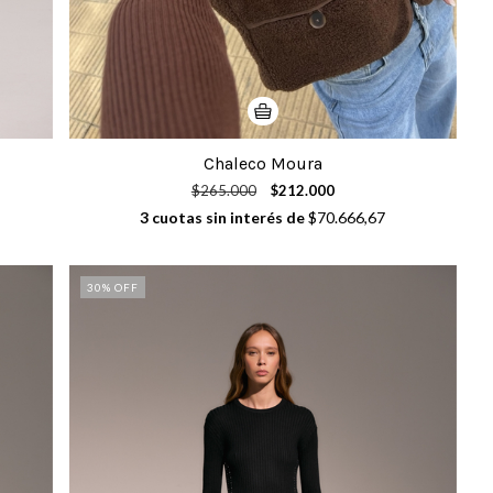
Chaleco Moura
$265.000
$212.000
3
cuotas sin interés de
$70.666,67
30
% OFF