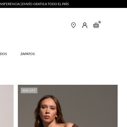
NSFERENCIA | ENVÍO GRATIS A TODO EL PAÍS
0
IDOS
ZAPATOS
40
% OFF